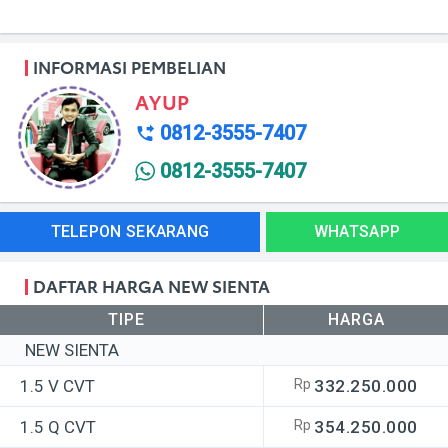
Syarat dan Ketentuan berlaku di wilayah Surabaya,
Sidoarjo, Gresik, Mojokerto, Kediri, Malang Jawa Timur
INFORMASI PEMBELIAN
AYUP
0812-3555-7407
0812-3555-7407
TELEPON SEKARANG
WHATSAPP
DAFTAR HARGA NEW SIENTA
TIPE
HARGA
NEW SIENTA
1.5 V CVT
Rp
332.250.000
1.5 Q CVT
Rp
354.250.000