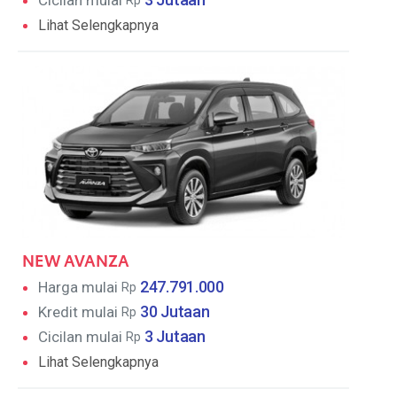
Cicilan mulai
Rp
Lihat Selengkapnya
Disclamer fitur Toyota Sienta: Warna yang ditampilkan
mungkin sedikit berbeda dengan aslinya, karena perbedaan
resolusi pada setiap perangkat. Fitur dapat berubah
sewaktu-waktu tanpa pemberitahuan. Tidak semua fitur
disebutkan disini, untuk lebih lengkap dan jelasnya, silahkan
lakukan test drive kepada marketing disini.
NEW AVANZA
247.791.000
Harga mulai
Rp
30 Jutaan
Kredit mulai
Rp
3 Jutaan
Cicilan mulai
Rp
Lihat Selengkapnya