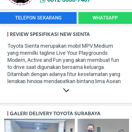
TELEPON SEKARANG
WHATSAPP
REVIEW SPESIFIKASI NEW SIENTA
Toyota Sienta merupakan mobil MPV Medium
yang memilki tagline Live Your Playgrounds
Modern, Active and Fun yang akan membuat fun
to drive saat digunakan bersama keluarga.
Ditambah dengan adanya fitur keselamatan yang
lengkap hingga mendapatkan bintang lima Asean
NCAP.
New Sienta terbaru tersedia pilihan WELCAB yang
memudahkan pengguna berkebutuhan khusus
untuk memastikan Anda sekeluarga aman dan
GALERI DELIVERY TOYOTA SURABAYA
nyaman sampai ke tujuan.
Mesin 1497cc 2NR-FE, In-line 4 Cyl, 16 Valve,